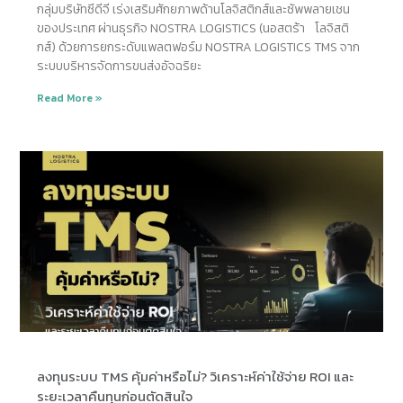
กลุ่มบริษัทซีดีจี เร่งเสริมศักยภาพด้านโลจิสติกส์และซัพพลายเชน
ของประเทศ ผ่านธุรกิจ NOSTRA LOGISTICS (นอสตร้า โลจิสติ
กส์) ด้วยการยกระดับแพลตฟอร์ม NOSTRA LOGISTICS TMS จาก
ระบบบริหารจัดการขนส่งอัจฉริยะ
Read More »
ลงทุนระบบ TMS คุ้มค่าหรือไม่? วิเคราะห์ค่าใช้จ่าย ROI และ
ระยะเวลาคืนทุนก่อนตัดสินใจ