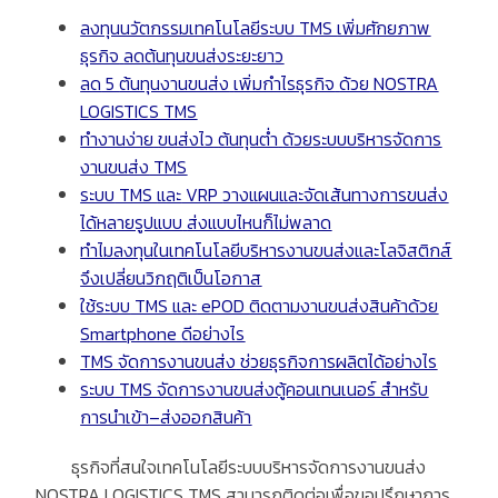
ลงทุนนวัตกรรมเทคโนโลยีระบบ
TMS
เพิ่มศักยภาพ
ธุรกิจ
ลดต้นทุนขนส่งระยะยาว
ลด
5
ต้นทุนงานขนส่ง
เพิ่มกำไรธุรกิจ
ด้วย
NOSTRA
LOGISTICS TMS
ทำงานง่าย
ขนส่งไว
ต้นทุนต่ำ
ด้วยระบบบริหารจัดการ
งานขนส่ง
TMS
ระบบ
TMS
และ
VRP
วางแผนและจัดเส้นทางการขนส่ง
ได้หลายรูปแบบ
ส่งแบบไหนก็ไม่พลาด
ทำไมลงทุนในเทคโนโลยีบริหารงานขนส่งและโลจิสติกส์
จึงเปลี่ยนวิกฤติเป็นโอกาส
ใช้ระบบ
TMS
และ
ePOD
ติดตามงานขนส่งสินค้าด้วย
Smartphone
ดีอย่างไร
TMS
จัดการงานขนส่ง
ช่วยธุรกิจการผลิตได้อย่างไร
ระบบ
TMS
จัดการงานขนส่งตู้คอนเทนเนอร์
สำหรับ
การนำเข้า
–
ส่งออกสินค้า
ธุรกิจที่สนใจเทคโนโลยีระบบบริหารจัดการงานขนส่ง
NOSTRA LOGISTICS TMS
สามารถติดต่อเพื่อขอปรึกษาการ