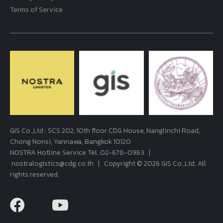
Terms of Service
GIS Co.,Ltd : SCS 202, 10th floor CDG House, Nanglinchi Road,
Chong Nonsi, Yannawa, Bangkok 10120
NOSTRA Hotline Service Tel.
02-678-0963
|
nostralogistics@cdg.co.th
| Copyright © 2026 GIS Co.,Ltd. All
rights reserved.