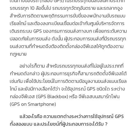
เดินทางของรถ
(
กล่อง
GPS)
ในรถบรรทุกขนส่งสินค้าประเภท
รถบรรทุก
10
ล้อขึ้นไป รถบรรทุกวัตถุอันตราย และรถลากจูง
สำหรับการติดตามพฤติกรรมการขับขี่ของพนักงานขับรถแบบ
เรียลไทม์ และต้องลงทะเบียนเชื่อมต่อเข้ากับศูนย์บริหารจัดการ
เดินรถระบบ
GPS
ของกรมการขนส่งทางบก เพื่อยกระดับความ
ปลอดภัยในการขนส่ง ดังนั้น ผู้ประกอบการขนส่งที่มีรถบรรทุก
ขนส่งตามที่กำหนดจึงต้องติดตั้งกล่องจีพีเอสให้ถูกต้องตาม
กฎหมาย
อย่างไรก็ตาม สำหรับรถบรรทุกขนส่งที่ไม่อยู่ในประเภทที่
กำหนดดังกล่าว ผู้ประกอบการธุรกิจก็สามารถติดตั้งจีพีเอสได้
เช่นกัน เพื่อใช้ประโยชน์ในการติดตามข้อมูลงานขนส่งแบบเรียล
ไทม์ และยังมีทางเลือกได้ว่า จะใช้อุปกรณ์
GPS
ชนิดใด ระหว่าง
กล่องจีพีเอส
(GPS Blackbox)
หรือ จีพีเอสบนสมาร์ทโฟน
(GPS on Smartphone)
แล้วอะไรคือ
ความแตกต่างระหว่างการใช้อุปกรณ์
GPS
ทั้งสองแบบ
และประโยชน์ที่ผู้ประกอบการจะได้รับ
?