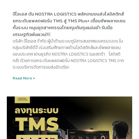
จีไอเอส ดัน NOSTRA LOGISTICS พลิกเกมขนส่งโลจิสติกส์
ยกระดับแพลตฟอร์ม TMS สู่ TMS Plus+ เชื่อมซัพพลายเชน
ทั้งระบบ หนุนอุตสาหกรรมไทยคุมต้นทุนแม่นยำ รับมือ
เศรษฐกิจผันผวน￼
บริษัท จีไอเอส จำกัด ผู้นำด้านระบบภูมิสารสนเทศแบบครบวงจร ใน
กลุ่มบริษัทซีดีจี เร่งเสริมศักยภาพด้านโลจิสติกส์และซัพพลายเชน
ของประเทศ ผ่านธุรกิจ NOSTRA LOGISTICS (นอสตร้า โลจิสติ
กส์) ด้วยการยกระดับแพลตฟอร์ม NOSTRA LOGISTICS TMS จาก
ระบบบริหารจัดการขนส่งอัจฉริยะ
Read More »