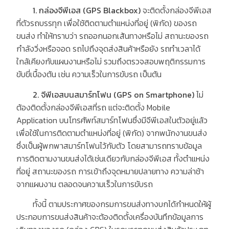
1.
กล่องจีพีเอส
(GPS Blackbox)
จะติดตั้งกล่องจีพีเอส
ที่ตัวรถบรรทุก เพื่อใช้ติดตามตำแหน่งที่อยู่
(
พิกัด
)
ของรถ
ขนส่ง ทำให้ทราบว่า รถออกนอกเส้นทางหรือไม่ สถานะของรถ
กำลังวิ่งหรือจอด รถไปถึงจุดส่งสินค้าหรือยัง รถทำเวลาได้
ใกล้เคียงกับแผนงานหรือไม่ รวมถึงตรวจสอบพฤติกรรมการ
ขับขี่เบื้องต้น เช่น ความเร็วในการขับรถ เป็นต้น
2.
จีพีเอสบนสมาร์ทโฟน
(GPS on Smartphone)
ไม่
ต้องติดตั้งกล่องจีพีเอสที่รถ แต่จะติดตั้ง
Mobile
Application
บนโทรศัพท์สมาร์ทโฟนซึ่งมีจีพีเอสในตัวอยู่แล้ว
เพื่อใช้ในการติดตามตำแหน่งที่อยู่
(
พิกัด
)
จากพนักงานขนส่ง
ซึ่งเป็นผู้พกพาสมาร์ทโฟนไว้กับตัว โดยสามารถทราบข้อมูล
การติดตามงานขนส่งได้เช่นเดียวกับกล่องจีพีเอส ทั้งตำแหน่ง
ที่อยู่ สถานะของรถ การเข้าถึงจุดหมายปลายทาง ความล่าช้า
จากแผนงาน ตลอดจนความเร็วในการขับรถ
ทั้งนี้ ตามประกาศของกรมการขนส่งทางบกได้กำหนดให้ผู้
ประกอบการขนส่งสินค้าจะต้องติดตั้งเครื่องบันทึกข้อมูลการ