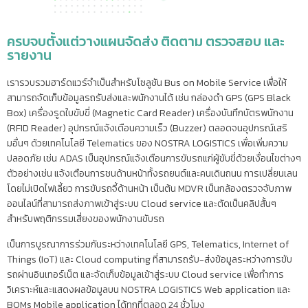
ครบจบตั้งแต่วางแผนจัดส่ง ติดตาม ตรวจสอบ และ
รายงาน
เรารวบรวมฮาร์ดแวร์จำเป็นสำหรับโซลูชัน Bus on Mobile Service เพื่อให้
สามารถจัดเก็บข้อมูลรถรับส่งและพนักงานได้ เช่น กล่องดำ GPS (GPS Black
Box) เครื่องรูดใบขับขี่ (Magnetic Card Reader) เครื่องบันทึกบัตรพนักงาน
(RFID Reader) อุปกรณ์แจ้งเตือนความเร็ว (Buzzer) ตลอดจนอุปกรณ์เสริ
มอื่นๆ ด้วยเทคโนโลยี Telematics ของ NOSTRA LOGISTICS เพื่อเพิ่มความ
ปลอดภัย เช่น ADAS เป็นอุปกรณ์แจ้งเตือนการขับรถแก่ผู้ขับขี่ด้วยเงื่อนไขต่างๆ
ตัวอย่างเช่น แจ้งเตือนการชนด้านหน้าทั้งรถยนต์และคนเดินถนน การเปลี่ยนเลน
โดยไม่เปิดไฟเลี้ยว การขับรถจี้ด้านหน้า เป็นต้น MDVR เป็นกล้องตรวจจับภาพ
ออนไลน์ที่สามารถส่งภาพเข้าสู่ระบบ Cloud service และตัดเป็นคลิปสั้นๆ
สำหรับพฤติกรรมเสี่ยงของพนักงานขับรถ
เป็นการบูรณาการร่วมกันระหว่างเทคโนโลยี GPS, Telematics, Internet of
Things (IoT) และ Cloud computing ที่สามารถรับ-ส่งข้อมูลระหว่างการขับ
รถผ่านอินเทอร์เน็ต และจัดเก็บข้อมูลเข้าสู่ระบบ Cloud service เพื่อทำการ
วิเคราะห์และแสดงผลข้อมูลบน NOSTRA LOGISTICS Web application และ
BOMs Mobile application ได้ทุกที่ตลอด 24 ชั่วโมง