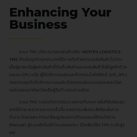
Enhancing Your
Business
ระบบ
TMS
บริหารงานขนส่งอัจฉริยะ
NOSTRA LOGISTICS
TMS
สำหรับธุรกิจทุกประเภทที่มีภารกิจด้านการขนส่งสินค้า ไม่ว่าจะ
เป็นผู้ขายหรือผู้ผลิตสินค้าที่จัดเก็บสินค้าและขนส่งสินค้าไปให้ลูกค้าด้วย
ตนเอง (1PL) หรือ ผู้ให้บริการขนส่งและกิจกรรมโลจิสติกส์ (2PL,3PL)
ตลอดจนธุรกิจที่บริหารงานขนส่งด้วยรถขนส่งของตนเองและมีรถ
ขนส่งของเอาท์ซอร์สหรือผู้รับจ้างช่วงร่วมด้วย
ระบบ TMS จะช่วยจัดการกระบวนการทำงานภายในที่ซับซ้อนยุ่ง
ยากให้ง่าย สะดวก และรวดเร็วขึ้น ตลอดจนเพิ่มประสิทธิผลในการ
ทำงาน โดยเฉพาะการเปลี่ยนรูปแบบการทำงานแบบใช้คนจัดการ
(Manual) สู่ระบบอัตโนมัติ (Automatic) ด้วยฟังก์ชัน TMS ระดับสูง
เช่น