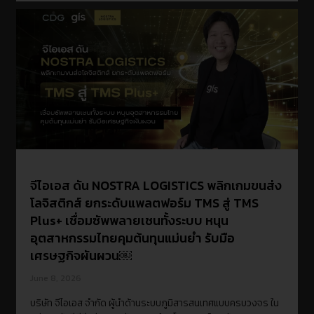
จีไอเอส ดัน NOSTRA LOGISTICS พลิกเกมขนส่ง
โลจิสติกส์ ยกระดับแพลตฟอร์ม TMS สู่ TMS
Plus+ เชื่อมซัพพลายเชนทั้งระบบ หนุน
อุตสาหกรรมไทยคุมต้นทุนแม่นยำ รับมือ
เศรษฐกิจผันผวน￼
June 8, 2026
บริษัท จีไอเอส จำกัด ผู้นำด้านระบบภูมิสารสนเทศแบบครบวงจร ใน