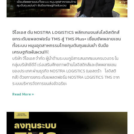
จีไอเอส ดัน NOSTRA LOGISTICS พลิกเกมขนส่งโลจิสติกส์
ยกระดับแพลตฟอร์ม TMS สู่ TMS Plus+ เชื่อมซัพพลายเชน
ทั้งระบบ หนุนอุตสาหกรรมไทยคุมต้นทุนแม่นยำ รับมือ
เศรษฐกิจผันผวน￼
บริษัท จีไอเอส จำกัด ผู้นำด้านระบบภูมิสารสนเทศแบบครบวงจร ใน
กลุ่มบริษัทซีดีจี เร่งเสริมศักยภาพด้านโลจิสติกส์และซัพพลายเชน
ของประเทศ ผ่านธุรกิจ NOSTRA LOGISTICS (นอสตร้า โลจิสติ
กส์) ด้วยการยกระดับแพลตฟอร์ม NOSTRA LOGISTICS TMS จาก
ระบบบริหารจัดการขนส่งอัจฉริยะ
Read More »