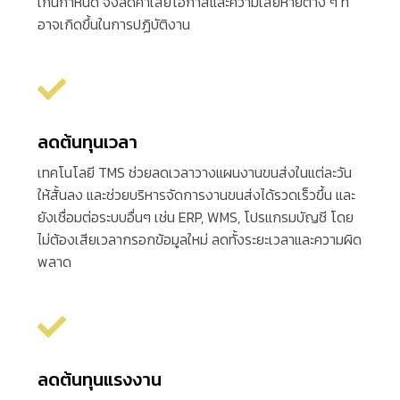
เกินกำหนด
จึงลดค่าเสียโอกาสและความเสียหายต่าง
ๆ
ที่
อาจเกิดขึ้นในการปฏิบัติงาน
ลดต้นทุนเวลา
เทคโนโลยี
TMS
ช่วยลดเวลาวางแผนงานขนส่งในแต่ละวัน
ให้สั้นลง
และช่วยบริหารจัดการงานขนส่งได้รวดเร็วขึ้น
และ
ยังเชื่อมต่อระบบอื่นๆ
เช่น
ERP, WMS,
โปรแกรมบัญชี
โดย
ไม่ต้องเสียเวลากรอกข้อมูลใหม่
ลดทั้งระยะเวลาและความผิด
พลาด
ลดต้นทุนแรงงาน