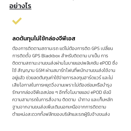
อย่างไร
ลดต้นทุนไม่ใช้กล่องจีพีเอส
ต้องการติดตามสถานะรถ
แต่ไม่ต้องการติด
GPS
เปลี่ยน
การติดตั้ง
GPS Blackbox
สำหรับติดตาม
มาเป็น
การ
ติดตามสถานะงานขนส่งผ่านโมบายแอปพลิเคชัน
ePOD
ซึ่ง
ใช้
สัญญาน
GSM
ผ่านสมาร์ทโฟนที่พนักงานขนส่งใช้งาน
อยู่แล้ว
ช่วยลดต้นทุนค่าใช้จ่ายการลงทุนฮาร์ดแวร์
และไม่
เสียโอกาสในการหยุดวิ่งงานเพราะไม่ต้องซ่อมหรือบำรุง
รักษากล่องจีพีเอสบ่อย
ๆ
อีกทั้งโมบายแอป
ePOD
ยังมี
ความสามารถในการสั่งงาน
ติดตาม
นำทาง
และเก็บหลัก
ฐานจากงานขนส่งเพิ่มเติมนอกเหนือจากการติดตาม
ตำแหน่งสะดวกทั้งฟลีทของบริษัทและรถผู้รับจ้างขนส่ง