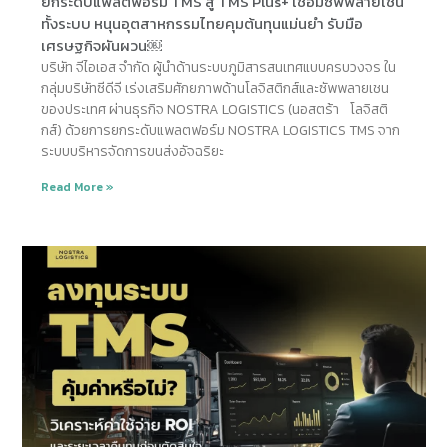
ยกระดับแพลตฟอร์ม TMS สู่ TMS Plus+ เชื่อมซัพพลายเชน
ทั้งระบบ หนุนอุตสาหกรรมไทยคุมต้นทุนแม่นยำ รับมือ
เศรษฐกิจผันผวน￼
บริษัท จีไอเอส จำกัด ผู้นำด้านระบบภูมิสารสนเทศแบบครบวงจร ใน
กลุ่มบริษัทซีดีจี เร่งเสริมศักยภาพด้านโลจิสติกส์และซัพพลายเชน
ของประเทศ ผ่านธุรกิจ NOSTRA LOGISTICS (นอสตร้า โลจิสติ
กส์) ด้วยการยกระดับแพลตฟอร์ม NOSTRA LOGISTICS TMS จาก
ระบบบริหารจัดการขนส่งอัจฉริยะ
Read More »