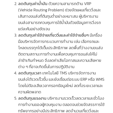
ลดต้นทุนค่าน้ำมัน
ด้วยความสามารถด้าน
VRP
(Vehicle Routing Problem)
ช่วยจัดแผนเที่ยววิ่งและ
เส้นทางขนส่งที่ต้นทุนต่ำอย่างเหมาะสม ผู้บริหารงาน
ขนส่งสามารถควบคุมการใช้น้ำมันด้วยข้อมูลการวิ่งรถ
แต่ละคันอย่างชัดเจน
ลดต้นทุนค่าใช้จ่ายเที่ยววิ่งและค่าใช้จ่ายอื่นๆ
มีเครื่อง
มือบริหารจัดการกระบวนการทำงาน เช่น เลือกรถและ
โหลดบรรทุกได้เต็มประสิทธิภาพ ลดพื้นที่ว่างงานขนส่ง
ติดตามสถานะการทำงานเพื่อควบคุมการขนส่งให้ไม่
ล่าช้าเกินกำหนด จึงลดค่าเสียโอกาสและความเสียหาย
ต่าง ๆ ที่อาจเกิดขึ้นในการปฏิบัติงาน
ลดต้นทุนเวลา
เทคโนโลยี
TMS
บริหารจัดการงาน
ขนส่งได้รวดเร็วขึ้น และยังเชื่อมต่อระบบ
ERP
หรือ
WMS
โดยไม่ต้องเสียเวลากรอกข้อมูลใหม่ ลดทั้งระยะเวลาและ
ความผิดพลาด
ลดต้นทุนแรงงาน
บริหารงานรวดเร็วลดเวลาและชั่วโมง
การทำงานของผู้ควบคุมงาน ตลอดจนช่วยจัดสรรการใช้
ทรัพยากรอย่างมีประสิทธิภาพ ลดจำนวนเที่ยววิ่งและ