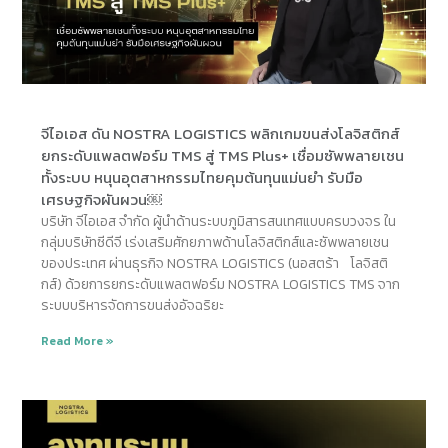
จีไอเอส ดัน NOSTRA LOGISTICS พลิกเกมขนส่งโลจิสติกส์
ยกระดับแพลตฟอร์ม TMS สู่ TMS Plus+ เชื่อมซัพพลายเชน
ทั้งระบบ หนุนอุตสาหกรรมไทยคุมต้นทุนแม่นยำ รับมือ
เศรษฐกิจผันผวน￼
บริษัท จีไอเอส จำกัด ผู้นำด้านระบบภูมิสารสนเทศแบบครบวงจร ใน
กลุ่มบริษัทซีดีจี เร่งเสริมศักยภาพด้านโลจิสติกส์และซัพพลายเชน
ของประเทศ ผ่านธุรกิจ NOSTRA LOGISTICS (นอสตร้า โลจิสติ
กส์) ด้วยการยกระดับแพลตฟอร์ม NOSTRA LOGISTICS TMS จาก
ระบบบริหารจัดการขนส่งอัจฉริยะ
Read More »