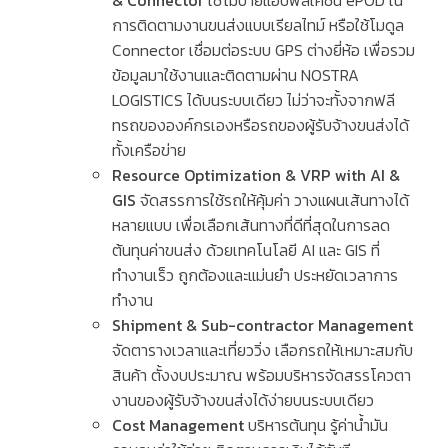
& Connector
ใช้โมบายแอปพลิเคชัน
ePOD
ใน
การติดตามงานขนส่งแบบเรียลไทม์ หรือใช้โมดูล
Connector
เชื่อมต่อระบบ
GPS
ต่างยี่ห้อ เพื่อรวม
ข้อมูลมาใช้งานและติดตามผ่าน
NOSTRA
LOGISTICS
ได้บนระบบเดียว ไม่ว่าจะทั้งจากฟลี
ทรถขององค์กรเองหรือรถของผู้รับจ้างขนส่งได้
ทั้งเครือข่าย
Resource Optimization & VRP with AI &
GIS
จัดสรรการใช้รถให้คุ้มค่า วางแผนเส้นทางได้
หลายแบบ เพื่อเลือกเส้นทางที่ดีที่สุดในการลด
ต้นทุนค่าขนส่ง ด้วยเทคโนโลยี
AI
และ
GIS
ที่
ทำงานเร็ว ถูกต้องและแม่นยำ ประหยัดเวลาการ
ทำงาน
Shipment & Sub-contractor Management
จัดตารางเวลาและเที่ยววิ่ง เลือกรถให้เหมาะสมกับ
สินค้า ตั้งงบประมาณ พร้อมบริหารจัดสรรโควตา
งานของผู้รับจ้างขนส่งได้ง่ายบนระบบเดียว
Cost Management
บริหารต้นทุน รู้ค่าน้ำมัน