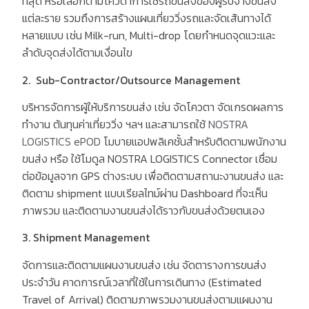
ที่สุด หรือเลือกตามโควตาการใช้รถขนส่งของผู้รับจ้างขนส่ง
แต่ละราย รวมถึงการสร้างแผนเที่ยววิ่งรถและจัดเส้นทางได้
หลายแบบ เช่น
Milk-run, Multi-drop
โดยกำหนดจุดแวะและ
ลำดับจุดส่งได้ตามเงื่อนไข
2. Sub-Contractor/Outsource Management
บริหารจัดการผู้ให้บริการขนส่ง เช่น จัดโควตา จัดเกรดผลการ
ทำงาน ต้นทุนค่าเที่ยววิ่ง ฯลฯ และสามารถใช้
NOSTRA
LOGISTICS ePOD
โมบายแอปพลิเคชั้นสำหรับติดตามพนักงาน
ขนส่ง หรือ ใช้โมดูล
NOSTRA LOGISTICS Connector
เชื่อม
ต่อข้อมูลจาก
GPS
ต่างระบบ เพื่อติดตามสถานะงานขนส่ง และ
ติดตาม
shipment
แบบเรียลไทม์ผ่าน
Dashboard
ที่จะเห็น
ภาพรวม และติดตามงานขนส่งได้ราวกับขนส่งด้วยตนเอง
3. Shipment Management
จัดการและติดตามแผนงานขนส่ง เช่น จัดตารางการขนส่ง
ประจำวัน คาดการณ์เวลาที่ใช้ในการเดินทาง
(Estimated
Travel of Arrival)
ติดตามภาพรวมงานขนส่งตามแผนงาน