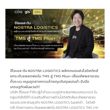
จีไอเอส ดัน NOSTRA LOGISTICS พลิกเกมขนส่งโลจิสติกส์
ยกระดับแพลตฟอร์ม TMS สู่ TMS Plus+ เชื่อมซัพพลายเชน
ทั้งระบบ หนุนอุตสาหกรรมไทยคุมต้นทุนแม่นยำ รับมือ
เศรษฐกิจผันผวน￼
บริษัท จีไอเอส จำกัด ผู้นำด้านระบบภูมิสารสนเทศแบบครบวงจร ใน
กลุ่มบริษัทซีดีจี เร่งเสริมศักยภาพด้านโลจิสติกส์และซัพพลายเชน
ของประเทศ ผ่านธุรกิจ NOSTRA LOGISTICS (นอสตร้า โลจิสติ
กส์) ด้วยการยกระดับแพลตฟอร์ม NOSTRA LOGISTICS TMS จาก