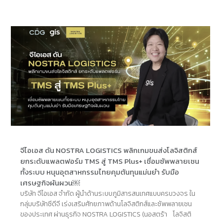
จีไอเอส ดัน NOSTRA LOGISTICS พลิกเกมขนส่งโลจิสติกส์
ยกระดับแพลตฟอร์ม TMS สู่ TMS Plus+ เชื่อมซัพพลายเชน
ทั้งระบบ หนุนอุตสาหกรรมไทยคุมต้นทุนแม่นยำ รับมือ
เศรษฐกิจผันผวน￼
บริษัท จีไอเอส จำกัด ผู้นำด้านระบบภูมิสารสนเทศแบบครบวงจร ใน
กลุ่มบริษัทซีดีจี เร่งเสริมศักยภาพด้านโลจิสติกส์และซัพพลายเชน
ของประเทศ ผ่านธุรกิจ NOSTRA LOGISTICS (นอสตร้า โลจิสติ