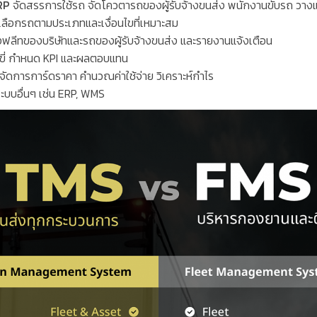
VRP
จัดสรรการใช้รถ จัดโควตารถของผู้รับจ้างขนส่ง พนักงานขับรถ วางแผน
 เลือกรถตามประเภทและเงื่อนไขที่เหมาะสม
งฟลีทของบริษัทและรถของผู้รับจ้างขนส่ง และรายงานแจ้งเตือน
ี่ กำหนด
KPI
และผลตอบแทน
จัดการการ์ดราคา คำนวณค่าใช้จ่าย วิเคราะห์กำไร
ะบบอื่นๆ เช่น
ERP, WMS