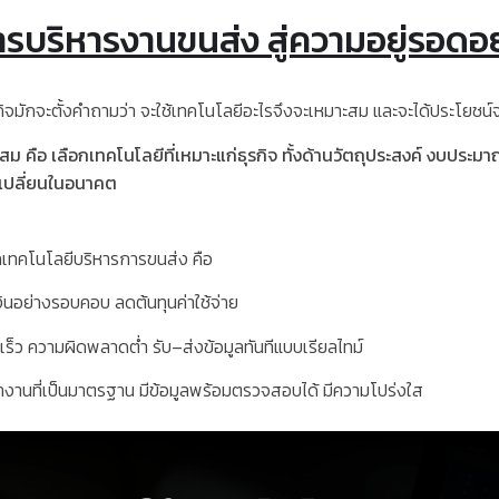
รบริหารงานขนส่ง สู่ความอยู่รอดอย่
กจะตั้งคำถามว่า จะใช้เทคโนโลยีอะไรจึงจะเหมาะสม และจะได้ประโยชน์จ
ะสม
คือ
เลือกเทคโนโลยีที่เหมาะแก่ธุรกิจ
ทั้งด้านวัตถุประสงค์
งบประมาณ
บเปลี่ยนในอนาคต
เทคโนโลยีบริหารการขนส่ง คือ
ินอย่างรอบคอบ ลดต้นทุนค่าใช้จ่าย
ร็ว ความผิดพลาดต่ำ รับ
–
ส่งข้อมูลทันทีแบบเรียลไทม์
ำงานที่เป็นมาตรฐาน มีข้อมูลพร้อมตรวจสอบได้ มีความโปร่งใส