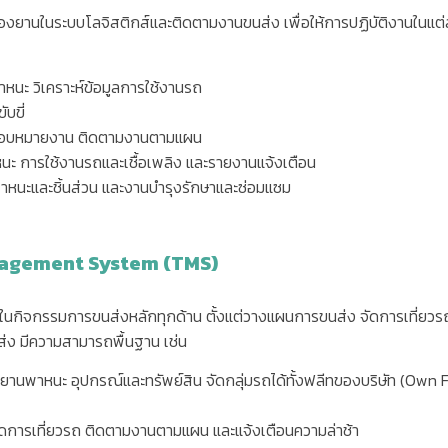
ยานในระบบโลจิสติกส์และติดตามงานขนส่ง เพื่อให้การปฏิบัติงานในแต่ล
หนะ วิเคราะห์ข้อมูลการใช้งานรถ
บขี่
อบหมายงาน ติดตามงานตามแผน
 การใช้งานรถและเชื้อเพลิง และรายงานแจ้งเตือน
หนะและชิ้นส่วน และงานบำรุงรักษาและซ่อมแซม
agement System (TMS)
นกิจกรรมการขนส่งหลักทุกด้าน ตั้งแต่วางแผนการขนส่ง จัดการเที่ยวรถ เล
ส่ง มีความสามารถพื้นฐาน เช่น
ยานพาหนะ อุปกรณ์และทรัพย์สิน จัดกลุ่มรถได้ทั้งฟลีทของบริษัท
(Own F
การเที่ยวรถ ติดตามงานตามแผน และแจ้งเตือนความล่าช้า