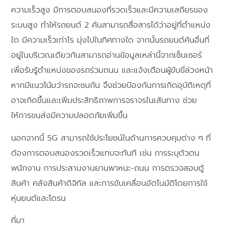
ความเร็วสูง มีการตอบสนองที่รวดเร็วและมีความเสถียรของ
ระบบสูง ทำให้รถยนต์ 2 คันสามารถสื่อสารได้ว่าอยู่ที่ตำแหน่ง
ใด มีความเร็วเท่าไร มุ่งไปในทิศทางใด จากนั้นรถยนต์คันอื่นที่
อยู่ในบริเวณเดียวกันสามารถอ่านข้อมูลเหล่านี้จากเซ็นเซอร์
เพื่อรับรู้ตำแหน่งของรถร่วมถนน และแจ้งเตือนผู้ขับขี่ล่วงหน้า
หากมีแนวโน้มว่ารถจะชนกัน จึงช่วยป้องกันการเกิดอุบัติเหตุที่
อาจเกิดขึ้นและเพิ่มประสิทธิภาพการจราจรในเส้นทาง ช่วย
ให้การขนส่งมีความปลอดภัยเพิ่มขึ้น
นอกจากนี้ 5G สามารถใช้ประโยชน์ในด้านการควบคุมต่าง ๆ ที่
ต้องการตอบสนองรวดเร็วแทบจะทันที เช่น การระบุตัวตน
พนักงาน การประสานงานยานพาหนะ-ถนน การตรวจสอบตู้
สินค้า คลังสินค้าดิจิทัล และการขับเคลื่อนอัตโนมัติโดยการใช้
หุ่นยนต์และโดรน
ที่มา