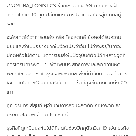
#NOSTRA_LOGISTICS ร่วมเสนอแนะ 5G ความหวังฝ่า
วิกฤติโควิด-19 จุดเปลี่ยนแห่งการปฏิวัติองค์กรสู่ความอยู่
รอด
จะสังเกตได้ว่าการขนส่ง หรือ โลจิสติกส์ ยังคงได้รับความ
นิยมและจำเป็นอย่างมากในชีวิตประจำวัน ไม่ว่าจะอยู่ในภาวะ
ปกติหรือไม่ก็ตาม แต่การขนส่งในปัจจุบันก็ยังมีอีกหลายจุดที่
ควรได้รับการพัฒนา เพื่อเพิ่มประสิทธิภาพและลดความผิด
พลาดให้น้อยที่สุดในธุรกิจโลจิสติกส์ สิ่งที่น่าจับตามองคือการ
ใช้เทคโนโลยี 5G อินเทอร์เน็ตความเร็วที่สูงขึ้นจากเดิมถึง 20
เท่า
คุณวรินทร สีสุขดี ผู้อำนวยการส่วนผลิตภัณฑ์เชิงพาณิชย์
บริษัท จีไอเอส จำกัด ได้กล่าวว่า
ธุรกิจที่ดูเหมือนจะไปได้ดีที่สุดในช่วงวิกฤติโควิด-19 เช่น ธุรกิจ