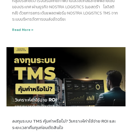
กลุ่มบริษัทซีดีจี เร่งเสริมศักยภาพด้านโลจิสติกส์และซัพพลายเชน
ของประเทศ ผ่านธุรกิจ NOSTRA LOGISTICS (นอสตร้า โลจิสติ
กส์) ด้วยการยกระดับแพลตฟอร์ม NOSTRA LOGISTICS TMS จาก
ระบบบริหารจัดการขนส่งอัจฉริยะ
Read More »
ลงทุนระบบ TMS คุ้มค่าหรือไม่? วิเคราะห์ค่าใช้จ่าย ROI และ
ระยะเวลาคืนทุนก่อนตัดสินใจ