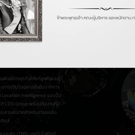
or Your
Success
มิตรธุรกิจให้แก่ลูกค้าและคู่
้างการเติบโตอย่างยั่งยืนจากการ
 Location Intelligence และเป็น
้ CDG Group พร้อมทีมงานที่มี
บบสารสนเทศสำหรับงานขนส่ง
ติกส์
นส่ง (TMS) เทคโนโลยีภูมิ