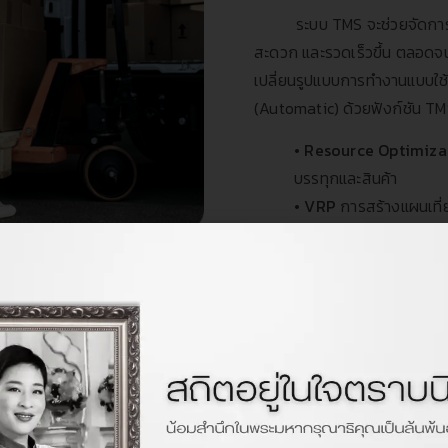
ระบบ TMS จะช่วยจัดการกระ
สะดวก และรวดเร็วขึ้น ตลอดจ
เปลี่ยนรูปแบบการทำงานแบบใช้
(Automatic) ด้วยฟังก์ชัน TMS
•
Resource Optimiza
บรรทุกและสินค้า
•
VRP
การสร้างแผนเที่ย
Multi-drop
• Outsource Manag
ต้นทุนค่าเที่ยววิ่ง
More Infomation