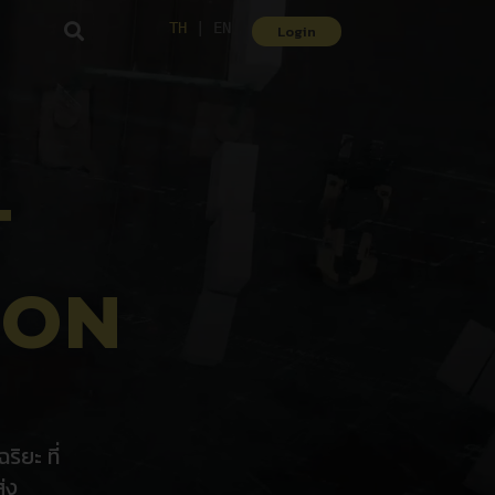
TH
| 
EN
Login
T
ION
ยะ ที่
่ง