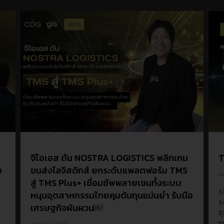
จีไอเอส ดัน NOSTRA LOGISTICS พลิกเกม
T
ใจ
ขนส่งโลจิสติกส์ ยกระดับแพลตฟอร์ม TMS
J
สู่ TMS Plus+ เชื่อมซัพพลายเชนทั้งระบบ
ร
หนุนอุตสาหกรรมไทยคุมต้นทุนแม่นยำ รับมือ
ร
เศรษฐกิจผันผวน￼
ธ
ก