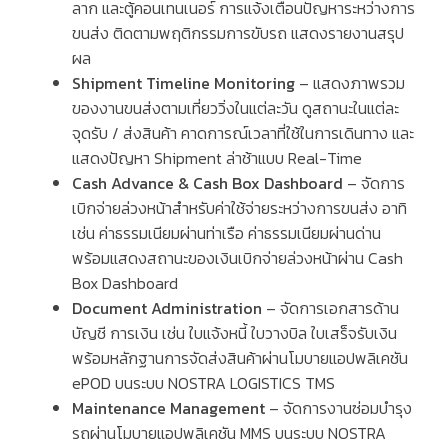
ลาก และตู้คอนเทนเนอร์ การแจ้งเตือนปัญหาระหว่างการ
ขนส่ง ติดตามพฤติกรรมการขับรถ แสดงรายงานสรุป
ผล
Shipment Timeline Monitoring
–
แสดงภาพรวม
ของงานขนส่งตามเที่ยววิ่งในแต่ละวัน ดูสถานะในแต่ละ
จุดรับ
/
ส่งสินค้า คาดการณ์เวลาที่ใช้ในการเดินทาง
และ
แสดงปัญหา
Shipment
ล่าช้าแบบ
Real-Time
Cash Advance & Cash Box Dashboard
–
จัดการ
เบิกจ่ายล่วงหน้าสำหรับค่าใช้จ่ายระหว่างการขนส่ง อาทิ
เช่น ค่าธรรมเนียมผ่านท่าเรือ ค่าธรรมเนียมผ่านด่าน
พร้อมแสดงสถานะของเงินเบิกจ่ายล่วงหน้าผ่าน
Cash
Box Dashboard
Document Administration
–
จัดการเอกสารด้าน
บัญชี การเงิน เช่น ใบแจ้งหนี้ ใบวางบิล ใบเสร็จรับเงิน
พร้อมหลักฐานการจัดส่งสินค้าผ่านโมบายแอปพลิเคชัน
ePOD
บนระบบ
NOSTRA LOGISTICS TMS
Maintenance Management
–
จัดการงานซ่อมบำรุง
รถผ่านโมบายแอปพลิเคชัน
MMS
บนระบบ
NOSTRA