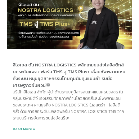
จีไอเอส ดัน NOSTRA LOGISTICS พลิกเกมขนส่งโลจิสติกส์
ยกระดับแพลตฟอร์ม TMS สู่ TMS Plus+ เชื่อมซัพพลายเชน
ทั้งระบบ หนุนอุตสาหกรรมไทยคุมต้นทุนแม่นยำ รับมือ
เศรษฐกิจผันผวน￼
บริษัท จีไอเอส จำกัด ผู้นำด้านระบบภูมิสารสนเทศแบบครบวงจร ใน
กลุ่มบริษัทซีดีจี เร่งเสริมศักยภาพด้านโลจิสติกส์และซัพพลายเชน
ของประเทศ ผ่านธุรกิจ NOSTRA LOGISTICS (นอสตร้า โลจิสติ
กส์) ด้วยการยกระดับแพลตฟอร์ม NOSTRA LOGISTICS TMS จาก
ระบบบริหารจัดการขนส่งอัจฉริยะ
Read More »