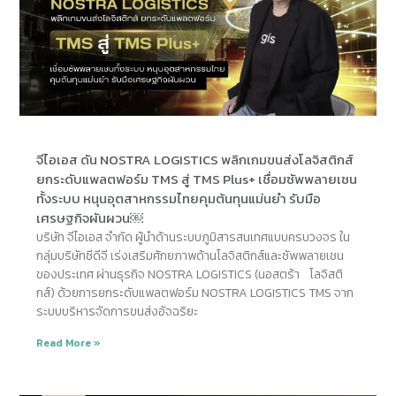
จีไอเอส ดัน NOSTRA LOGISTICS พลิกเกมขนส่งโลจิสติกส์
ยกระดับแพลตฟอร์ม TMS สู่ TMS Plus+ เชื่อมซัพพลายเชน
ทั้งระบบ หนุนอุตสาหกรรมไทยคุมต้นทุนแม่นยำ รับมือ
เศรษฐกิจผันผวน￼
บริษัท จีไอเอส จำกัด ผู้นำด้านระบบภูมิสารสนเทศแบบครบวงจร ใน
กลุ่มบริษัทซีดีจี เร่งเสริมศักยภาพด้านโลจิสติกส์และซัพพลายเชน
ของประเทศ ผ่านธุรกิจ NOSTRA LOGISTICS (นอสตร้า โลจิสติ
กส์) ด้วยการยกระดับแพลตฟอร์ม NOSTRA LOGISTICS TMS จาก
ระบบบริหารจัดการขนส่งอัจฉริยะ
Read More »