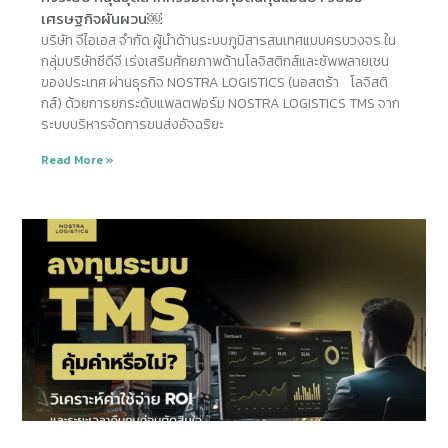
เศรษฐกิจผันผวน￼
บริษัท จีไอเอส จำกัด ผู้นำด้านระบบภูมิสารสนเทศแบบครบวงจร ใน
กลุ่มบริษัทซีดีจี เร่งเสริมศักยภาพด้านโลจิสติกส์และซัพพลายเชน
ของประเทศ ผ่านธุรกิจ NOSTRA LOGISTICS (นอสตร้า โลจิสติ
กส์) ด้วยการยกระดับแพลตฟอร์ม NOSTRA LOGISTICS TMS จาก
ระบบบริหารจัดการขนส่งอัจฉริยะ
Read More »