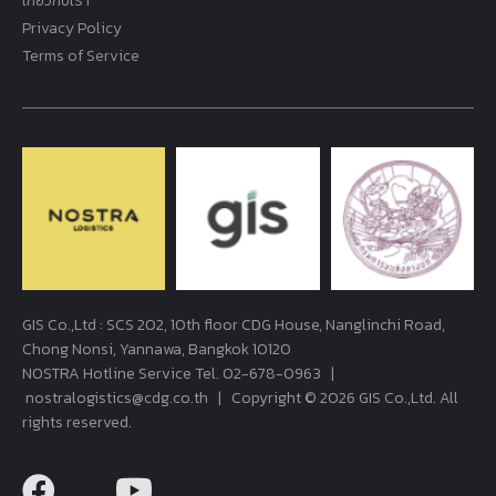
เกี่ยวกับเรา
Privacy Policy
Terms of Service
GIS Co.,Ltd : SCS 202, 10th floor CDG House, Nanglinchi Road,
Chong Nonsi, Yannawa, Bangkok 10120
NOSTRA Hotline Service Tel.
02-678-0963
|
nostralogistics@cdg.co.th
| Copyright © 2026 GIS Co.,Ltd. All
rights reserved.