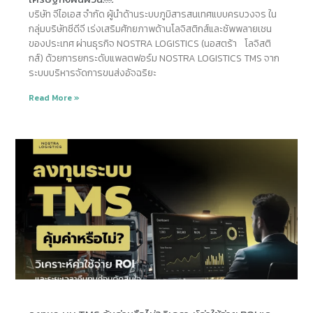
บริษัท จีไอเอส จำกัด ผู้นำด้านระบบภูมิสารสนเทศแบบครบวงจร ใน
กลุ่มบริษัทซีดีจี เร่งเสริมศักยภาพด้านโลจิสติกส์และซัพพลายเชน
ของประเทศ ผ่านธุรกิจ NOSTRA LOGISTICS (นอสตร้า โลจิสติ
กส์) ด้วยการยกระดับแพลตฟอร์ม NOSTRA LOGISTICS TMS จาก
ระบบบริหารจัดการขนส่งอัจฉริยะ
Read More »