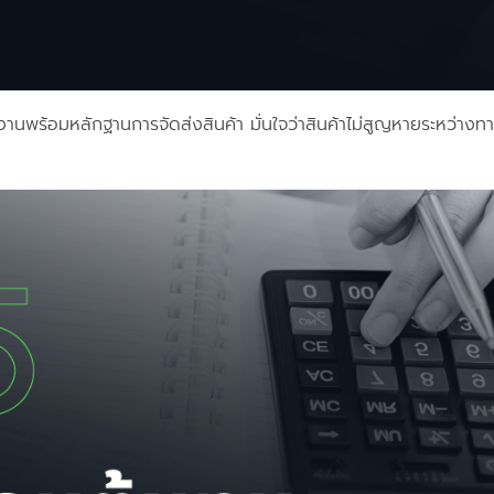
านพร้อมหลักฐานการจัดส่งสินค้า มั่นใจว่าสินค้าไม่สูญหายระหว่