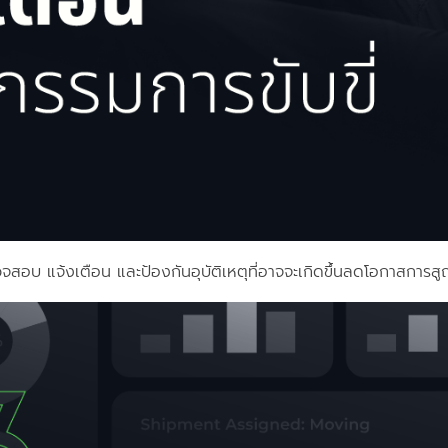
จสอบ แจ้งเตือน และป้องกันอุบัติเหตุที่อาจจะเกิดขึ้นลดโอกาสการส