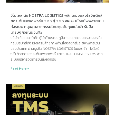
จีไอเอส ดัน NOSTRA LOGISTICS พลิกเกมขนส่งโลจิสติกส์
ยกระดับแพลตฟอร์ม TMS สู่ TMS Plus+ เชื่อมซัพพลายเชน
ทั้งระบบ หนุนอุตสาหกรรมไทยคุมต้นทุนแม่นยำ รับมือ
เศรษฐกิจผันผวน￼
บริษัท จีไอเอส จำกัด ผู้นำด้านระบบภูมิสารสนเทศแบบครบวงจร ใน
กลุ่มบริษัทซีดีจี เร่งเสริมศักยภาพด้านโลจิสติกส์และซัพพลายเชน
ของประเทศ ผ่านธุรกิจ NOSTRA LOGISTICS (นอสตร้า โลจิสติ
กส์) ด้วยการยกระดับแพลตฟอร์ม NOSTRA LOGISTICS TMS จาก
ระบบบริหารจัดการขนส่งอัจฉริยะ
Read More »