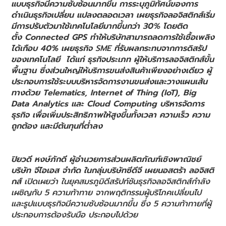
แบบธุรกิจมีความซับซ้อนมากขึ้น การระบุภูมิทัศน์ของการ
ดำเนินธุรกิจเปลี่ยน แปลงตลอดเวลา เผยธุรกิจลอจิสติกส์เริ่ม
มีการปรับตัวมาใช้เทคโนโลยีมากขึ้นกว่า 30
%
โดยติด
ตั้ง Connected GPS ทำให้บริษัทสามารถลดการใช้เชื้อเพลิง
ได้เกือบ 40% เผยธุรกิจ
SME
ที่รับผลกระทบจากการดิสรัป
ของเทคโนโลยี ได้แก่ ธุรกิจประเภท ผู้ให้บริการลอจิสติกส์ขั้น
พื้นฐาน ซึ่งส่วนใหญ่ให้บริการขนส่งสินค้าเพียงอย่างเดียว ผู้
ประกอบการใช้ระบบบริหารจัดการงานขนส่งและวางแผนเส้น
ทางด้วย Telematics,
Internet of Thing (IoT), Big
Data Analytics
และ Cloud Computing
บริหารจัดการ
ธุรกิจ เพื่อเพิ่มประสิทธิภาพให้สูงขึ้นทั้งเวลา ความเร็ว ความ
ถูกต้อง และมีต้นทุนที่ต่ำลง
ปิยวดี หงษ์ภักดี ผู้อำนวยการส่วนผลิตภัณฑ์เชิงพาณิชย์
บริษัท จีไอเอส จำกัด ในกลุ่มบริษัทซีดีจี
เผยนอสตร้า ลอจิสติ
กส์
เปิดเผยว่า ในยุคสมรภูมิดีสรัปท์ชันธุรกิจลอจิสติกส์กำลัง
เผชิญกับ 5 ความท้าทาย จากพฤติกรรมผู้บริโภคเปลี่ยนไป
และรูปแบบธุรกิจมีความซับซ้อนมากขึ้น ซึ่ง 5 ความท้าทายที่ผู้
ประกอบการต้องรับมือ ประกอบไปด้วย