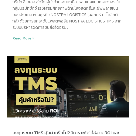
บริษัท จีไอเอส จำกัด ผู้นำด้านระบบภูมิสารสนเทศแบบครบวงจร ใน
กลุ่มบริษัทซีดีจี เร่งเสริมศักยภาพด้านโลจิสติกส์และซัพพลายเชน
ของประเทศ ผ่านธุรกิจ NOSTRA LOGISTICS (นอสตร้า โลจิสติ
กส์) ด้วยการยกระดับแพลตฟอร์ม NOSTRA LOGISTICS TMS จาก
ระบบบริหารจัดการขนส่งอัจฉริยะ
Read More »
ลงทุนระบบ TMS คุ้มค่าหรือไม่? วิเคราะห์ค่าใช้จ่าย ROI และ