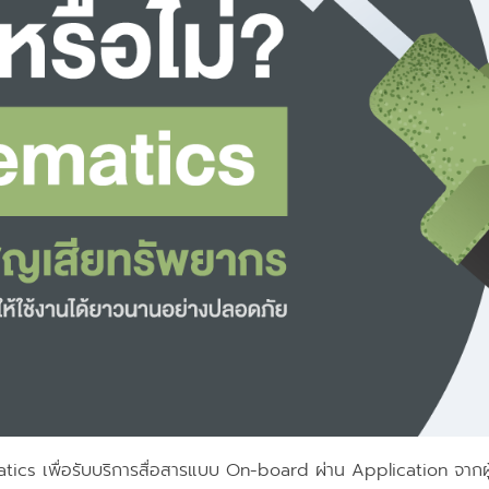
atics เพื่อรับบริการสื่อสารแบบ On-board ผ่าน Application จากผู้ใ