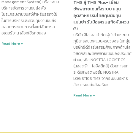
Management System) หรือ ระบบ
TMS สู่ TMS Plus+ เชื่อม
บริหารจัดการงานขนส่ง คือ
ซัพพลายเชนทั้งระบบ หนุน
โปรแกรมงานขนส่ง่สำหรับธุรกิจใช้
อุตสาหกรรมไทยคุมต้นทุน
ในการบริหารและควบคุมงานขนส่ง
แม่นยำ รับมือเศรษฐกิจผันผวน
ตลอดกระบวนการตั้งแต่จัดการอ
￼
อเดอร์งาน เลือกใช้รถขนส่ง
บริษัท จีไอเอส จำกัด ผู้นำด้านระบบ
ภูมิสารสนเทศแบบครบวงจร ในกลุ่ม
Read More »
บริษัทซีดีจี เร่งเสริมศักยภาพด้านโล
จิสติกส์และซัพพลายเชนของประเทศ
ผ่านธุรกิจ NOSTRA LOGISTICS
(นอสตร้า โลจิสติกส์) ด้วยการยก
ระดับแพลตฟอร์ม NOSTRA
LOGISTICS TMS จากระบบบริหาร
จัดการขนส่งอัจฉริยะ
Read More »