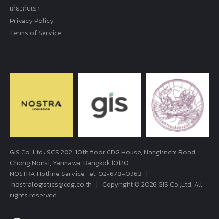
เกี่ยวกับเรา
Privacy Policy
Terms of Service
GIS Co.,Ltd : SCS 202, 10th floor CDG House, Nanglinchi Road,
Chong Nonsi, Yannawa, Bangkok 10120
NOSTRA Hotline Service Tel.
02-678-0963
|
nostralogistics@cdg.co.th
| Copyright © 2026 GIS Co.,Ltd. All
rights reserved.