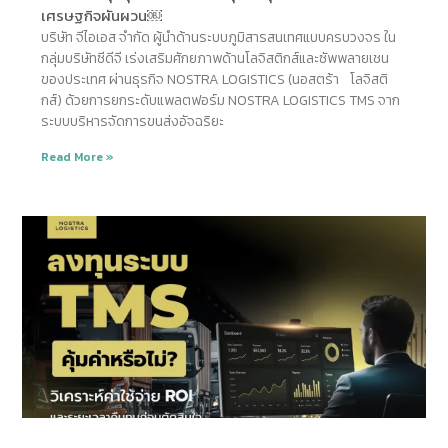
เศรษฐกิจผันผวน￼
บริษัท จีไอเอส จำกัด ผู้นำด้านระบบภูมิสารสนเทศแบบครบวงจร ใน
กลุ่มบริษัทซีดีจี เร่งเสริมศักยภาพด้านโลจิสติกส์และซัพพลายเชน
ของประเทศ ผ่านธุรกิจ NOSTRA LOGISTICS (นอสตร้า โลจิสติ
กส์) ด้วยการยกระดับแพลตฟอร์ม NOSTRA LOGISTICS TMS จาก
ระบบบริหารจัดการขนส่งอัจฉริยะ
Read More »