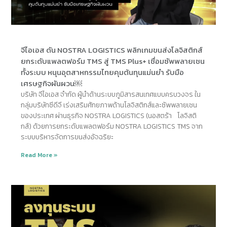
จีไอเอส ดัน NOSTRA LOGISTICS พลิกเกมขนส่งโลจิสติกส์
ยกระดับแพลตฟอร์ม TMS สู่ TMS Plus+ เชื่อมซัพพลายเชน
ทั้งระบบ หนุนอุตสาหกรรมไทยคุมต้นทุนแม่นยำ รับมือ
เศรษฐกิจผันผวน￼
บริษัท จีไอเอส จำกัด ผู้นำด้านระบบภูมิสารสนเทศแบบครบวงจร ใน
กลุ่มบริษัทซีดีจี เร่งเสริมศักยภาพด้านโลจิสติกส์และซัพพลายเชน
ของประเทศ ผ่านธุรกิจ NOSTRA LOGISTICS (นอสตร้า โลจิสติ
กส์) ด้วยการยกระดับแพลตฟอร์ม NOSTRA LOGISTICS TMS จาก
ระบบบริหารจัดการขนส่งอัจฉริยะ
Read More »