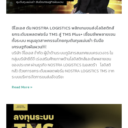
จีไอเอส ดัน NOSTRA LOGISTICS พลิกเกมขนส่งโลจิสติกส์
ยกระดับแพลตฟอร์ม TMS สู่ TMS Plus+ เชื่อมซัพพลายเชน
ทั้งระบบ หนุนอุตสาหกรรมไทยคุมต้นทุนแม่นยำ รับมือ
เศรษฐกิจผันผวน￼
บริษัท จีไอเอส จำกัด ผู้นำด้านระบบภูมิสารสนเทศแบบครบวงจร ใน
กลุ่มบริษัทซีดีจี เร่งเสริมศักยภาพด้านโลจิสติกส์และซัพพลายเชน
ของประเทศ ผ่านธุรกิจ NOSTRA LOGISTICS (นอสตร้า โลจิสติ
กส์) ด้วยการยกระดับแพลตฟอร์ม NOSTRA LOGISTICS TMS จาก
ระบบบริหารจัดการขนส่งอัจฉริยะ
Read More »