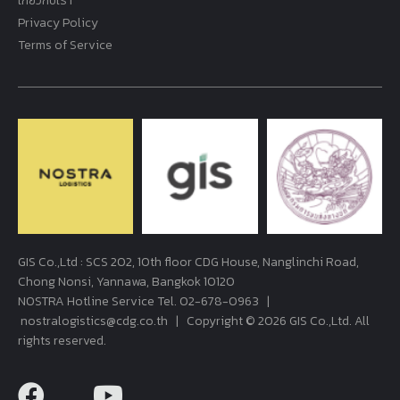
เกี่ยวกับเรา
Privacy Policy
Terms of Service
GIS Co.,Ltd : SCS 202, 10th floor CDG House, Nanglinchi Road,
Chong Nonsi, Yannawa, Bangkok 10120
NOSTRA Hotline Service Tel.
02-678-0963
|
nostralogistics@cdg.co.th
| Copyright © 2026 GIS Co.,Ltd. All
rights reserved.