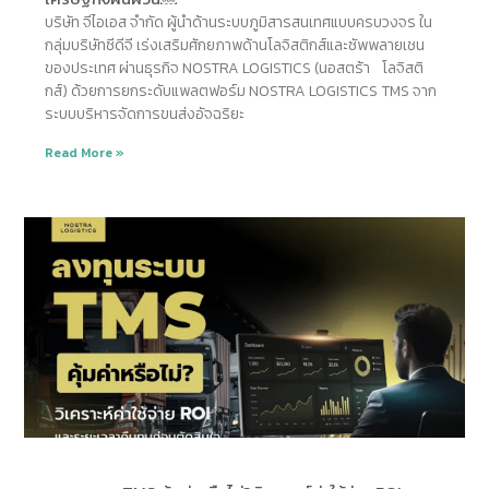
บริษัท จีไอเอส จำกัด ผู้นำด้านระบบภูมิสารสนเทศแบบครบวงจร ใน
กลุ่มบริษัทซีดีจี เร่งเสริมศักยภาพด้านโลจิสติกส์และซัพพลายเชน
ของประเทศ ผ่านธุรกิจ NOSTRA LOGISTICS (นอสตร้า โลจิสติ
กส์) ด้วยการยกระดับแพลตฟอร์ม NOSTRA LOGISTICS TMS จาก
ระบบบริหารจัดการขนส่งอัจฉริยะ
Read More »