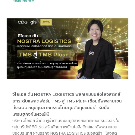
Read More »
จีไอเอส ดัน NOSTRA LOGISTICS พลิกเกมขนส่งโลจิสติกส์
ยกระดับแพลตฟอร์ม TMS สู่ TMS Plus+ เชื่อมซัพพลายเชน
ทั้งระบบ หนุนอุตสาหกรรมไทยคุมต้นทุนแม่นยำ รับมือ
เศรษฐกิจผันผวน￼
บริษัท จีไอเอส จำกัด ผู้นำด้านระบบภูมิสารสนเทศแบบครบวงจร ใน
กลุ่มบริษัทซีดีจี เร่งเสริมศักยภาพด้านโลจิสติกส์และซัพพลายเชน
ของประเทศ ผ่านธุรกิจ NOSTRA LOGISTICS (นอสตร้า โลจิสติ