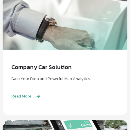
Company Car Solution
Gain Your Data and Powerful Map Analytics
Read More