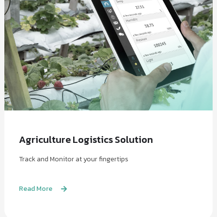
Agriculture Logistics Solution
Track and Monitor at your fingertips
Read More