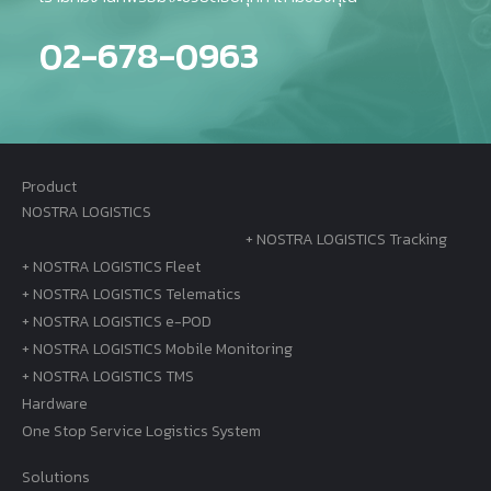
02-678-0963
Product
NOSTRA LOGISTICS
+ NOSTRA LOGISTICS Tracking
+ NOSTRA LOGISTICS Fleet
+ NOSTRA LOGISTICS Telematics
+ NOSTRA LOGISTICS e-POD
+ NOSTRA LOGISTICS Mobile Monitoring
+ NOSTRA LOGISTICS TMS
Hardware
One Stop Service Logistics System
Solutions