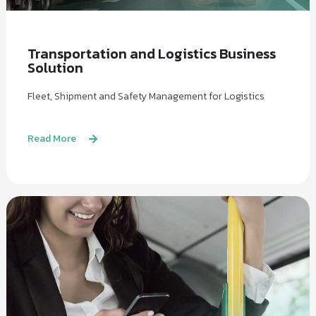
Transportation and Logistics Business
Solution
Fleet, Shipment and Safety Management for Logistics
Read More