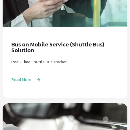
Bus on Mobile Service (Shuttle Bus)
Solution
Real-Time Shuttle Bus Tracker
Read More