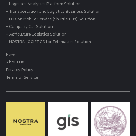
+ Logistics Analytics Platform Solution
+ Transportation and Logistics Business Solution
+ Bus on Mobile Service (Shuttle Bus) Solution
+ Company Car Solution
+ Agriculture Logistics Solution
+ NOSTRA LOGISTICS for Telematics Solution
News
About Us
Privacy Policy
Terms of Service