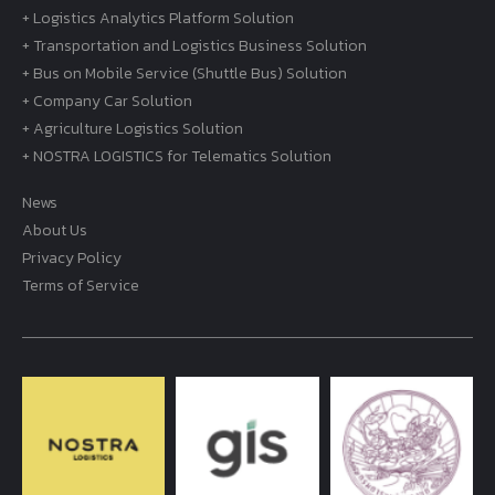
+ Logistics Analytics Platform Solution
+ Transportation and Logistics Business Solution
+ Bus on Mobile Service (Shuttle Bus) Solution
+ Company Car Solution
+ Agriculture Logistics Solution
+ NOSTRA LOGISTICS for Telematics Solution
News
About Us
Privacy Policy
Terms of Service