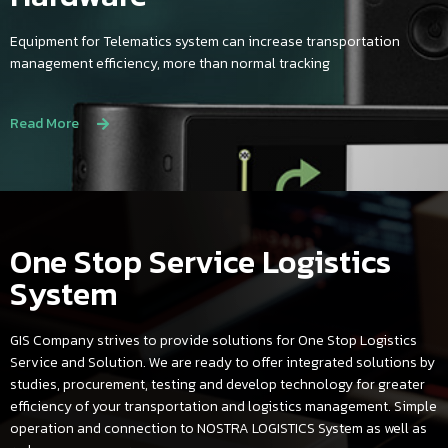
Equipment for Telematics system can increase transportation
management efficiency, more than normal tracking
Read More
One Stop Service Logistics
System
GIS Company strives to provide solutions for One Stop Logistics
Service and Solution. We are ready to offer integrated solutions by
studies, procurement, testing and develop technology for greater
efficiency of your transportation and logistics management. Simple
operation and connection to NOSTRA LOGISTICS System as well as