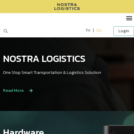
TH
|
EN
Login
NOSTRA LOGISTICS
One Stop Smart Transportation & Logistics Solution
Read More
Hardware