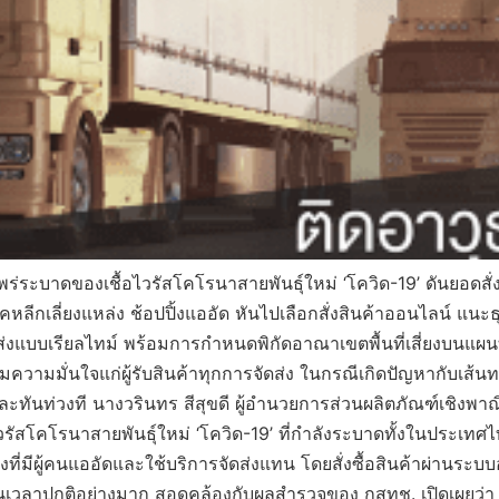
ร่ระบาดของเชื้อไวรัสโคโรนาสายพันธุ์ใหม่ ‘โควิด-19’ ดันยอด
ลีกเลี่ยงแหล่ง ช้อปปิ้งแออัด หันไปเลือกสั่งสินค้าออนไลน์ แนะธ
แบบเรียลไทม์ พร้อมการกำหนดพิกัดอาณาเขตพื้นที่เสี่ยงบนแผนท
 เพิ่มความมั่นใจแก่ผู้รับสินค้าทุกการจัดส่ง ในกรณีเกิดปัญหากับเส้
ทันท่วงที นางวรินทร สีสุขดี ผู้อำนวยการส่วนผลิตภัณฑ์เชิงพาณิชย
ัสโคโรนาสายพันธุ์ใหม่ ‘โควิด-19’ ที่กำลังระบาดทั้งในประเท
ปิ้งที่มีผู้คนแออัดและใช้บริการจัดส่งแทน โดยสั่งซื้อสินค้าผ่านระ
าในเวลาปกติอย่างมาก สอดคล้องกับผลสำรวจของ กสทช. เปิดเผยว่า 