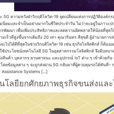
ความหวังฝ่าวิกฤติโควิด-19 จุดเปลี่ยนแห่งการปฏิวัติองค์กรสู
วามนิยมและจำเป็นอย่างมากในชีวิตประจำวัน ไม่ว่าจะอยู่ในภาวะป
บการพัฒนา เพื่อเพิ่มประสิทธิภาพและลดความผิดพลาดให้น้อยที่สุดในธ
เร็วที่สูงขึ้นจากเดิมถึง 20 เท่า คุณวรินทร สีสุขดี ผู้อำนวยการส
ือนจะไปได้ดีที่สุดในช่วงวิกฤติโควิด-19 เช่น ธุรกิจโลจิสติกส์ ก็ต้
รใช้ประโยชน์เทคโนโลยี 5G ในอุตสาหกรรมโลจิสติกส์ จึงมีบทบ
โกดังสินค้า บุคลากร ยานพาหนะ และอุปกรณ์ IoT ต่าง ๆ เข้าด้วยกั
ยข้อมูลต่าง ๆ จะถูกส่งผ่าน 5G กลับมาที่ผู้ควบคุมรถได้ทันที
er Assistance Systems […]
โนโลยียกศักยภาพธุรกิจขนส่งและโ