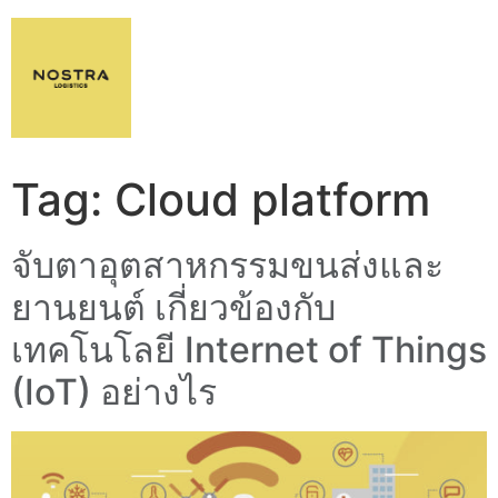
Tag:
Cloud platform
จับตาอุตสาหกรรมขนส่งและ
ยานยนต์ เกี่ยวข้องกับ
เทคโนโลยี Internet of Things
(IoT) อย่างไร