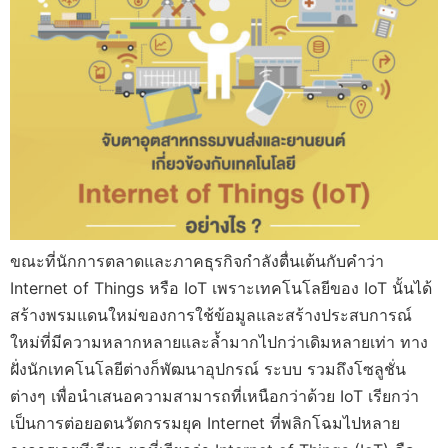
ขณะที่นักการตลาดและภาคธุรกิจกำลังตื่นเต้นกับคำว่า
Internet of Things หรือ IoT เพราะเทคโนโลยีของ IoT นั้นได้
สร้างพรมแดนใหม่ของการใช้ข้อมูลและสร้างประสบการณ์
ใหม่ที่มีความหลากหลายและล้ำมากไปกว่าเดิมหลายเท่า ทาง
ฝั่งนักเทคโนโลยีต่างก็พัฒนาอุปกรณ์ ระบบ รวมถึงโซลูชั่น
ต่างๆ เพื่อนำเสนอความสามารถที่เหนือกว่าด้วย IoT เรียกว่า
เป็นการต่อยอดนวัตกรรมยุค Internet ที่พลิกโฉมไปหลาย