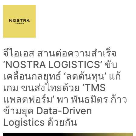
จีไอเอส สานต่อความสำเร็จ
‘NOSTRA LOGISTICS’ ขับ
เคลื่อนกลยุทธ์ ‘ลดต้นทุน’ แก้
เกม ขนส่งไทยด้วย ‘TMS
แพลตฟอร์ม’ พา พันธมิตร ก้าว
ข้ามยุค Data-Driven
Logistics ด้วยกัน